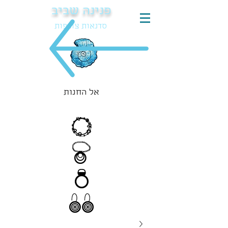
פנינה שביב
סדנאות צורפות
אל החנות