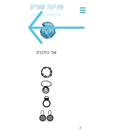
פנינה שביב
סדנאות צורפות
אל החנות