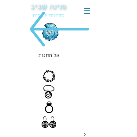
פנינה שביב
סדנאות צורפות
אל החנות