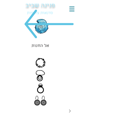
פנינה שביב
סדנאות צורפות
אל החנות