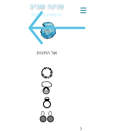
פנינה שביב
סדנאות צורפות
אל החנות