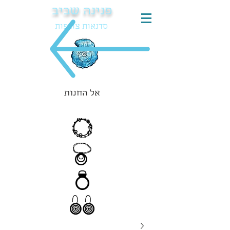
פנינה שביב
סדנאות צורפות
אל החנות