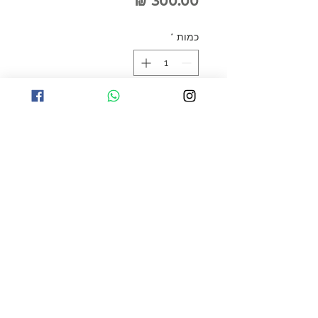
מחיר
כמות
*
הוספה לסל
שרשרת עדינה וייחודית המשלבת
אבני טבע בגוונים ירוקים עמוקים:
מלכית, אמרלד ירוק וכריסוקולה.
שילוב האבנים יוצר תכשיט הרמוני
עם תחושת טבע, עומק ואלגנטיות.
הגוונים הירוקים משתלבים יחד
בצורה טבעית ומעניקים לשרשרת
מראה רענן, אלגנטי ומלא אופי.
השרשרת מתאימה לענידה יומיומית
וגם לאירועים מיוחדים, ומשתלבת