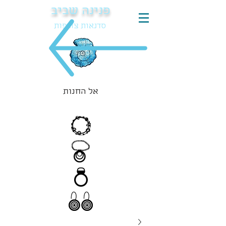
פנינה שביב
סדנאות צורפות
אל החנות