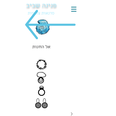
פנינה שביב
סדנאות צורפות
אל החנות