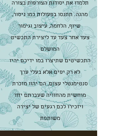
תלמדו את יסודות הצורפות בצורה
מהנה. תתנסו בפעולות כמו ניסור,
שיוף, הלחמה, עיצוב וגימור
צעד אחר צעד עד ליצירת התכשיט
המושלם
התכשיטים שתיצרו במו ידיכם יהיו
לא רק יפים אלא בעלי ערך
סנטימנטלי עצום, הם יהוו מזכרת
מוחשית מהחוויה שעברתם יחד
ויזכירו לכם רגעים של יצירה
משותפת