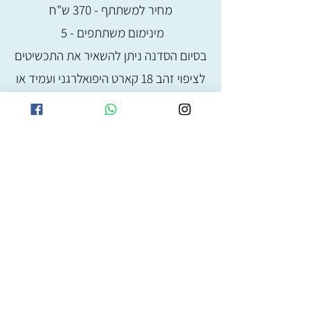
מחיר למשתתף - 370 ש"ח
מינימום משתתפים - 5
בסיום הסדנה ניתן להשאיר את התכשיטים
לציפוי זהב 18 קארט היפואלרגני ועמיד או
ציפוי כסף
הסדנאות מיועדות לכל מי שאוהב לגעת, ליצור
ולגלות את הקסם שבהפיכת חומר ליצירה
יפיפייה
.התוצאה - תכשיט אישי שתוכלו
להתגאות בו, מתנה מושלמת לעצמכם
או לאהובים שלכם