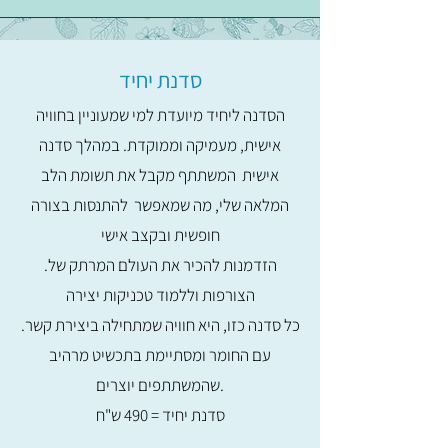
סדנת יחיד
משך הסדנה: 2.5 - 3 שעות של כיף
הסדנה ליחיד מיועדת למי שמעוניין בחוויה
אישית, מעמיקה וממוקדת. במהלך סדנה
סדנה זוגית - 920 ש"ח
אישית המשתתף מקבל את תשומת הלב
סדנה ל-3 משתתפים - 1370 ש"ח
המלאה שלי, מה שמאפשר להתנסות בצורה
סדנה ל-4 משתתפים - 1750 ש"ח
חופשית ובקצב אישי
סדנה ל-5 משתתפים - 2000 ש"ח
.הזדמנות להכיר את העולם המרתק של
(המחיר כולל חומרי גלם: כסף, או פליז
הצורפות
וללמוד טכניקות יצירה
(שנשלח לציפוי זהב איכותי
.כל סדנה כזו, היא חוויה שמתחילה ביצירת קשר
עם החומר ומסתיימת בתכשיט מרהיב
שהמשתתפים יוצרים.